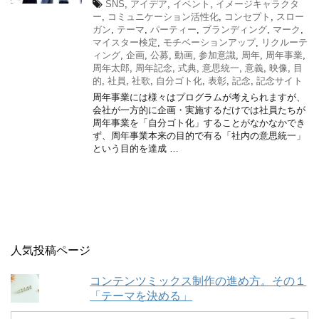
SNS
,
アイデア
,
イベント
,
イメージキャラクタ
ー
,
コミュニケーション活性化
,
コンセプト
,
スロー
ガン
,
テーマ
,
パーティー
,
ブランディング
,
マーク
,
マイスター検定
,
モチベーションアップ
,
リクルーテ
ィング
,
企画
,
公募
,
動画
,
参加意識
,
周年
,
周年事業
,
周年太郎
,
周年記念
,
式典
,
意思統一
,
意義
,
映像
,
目
的
,
社員
,
社歌
,
自分ゴト化
,
表彰
,
記念
,
記念サイト
周年事業には様々はプログラムが考えられますが、
会社が一方的に企画・実施するだけでは社員たちが
周年事業を「自分ゴト化」することがなかなかでき
ず、周年事業本来の目的で有る「社内の意思統一」
という目的を達成 …
人気投稿ページ
コンテンツミックス制作の進め方。その１
「テーマを決める」