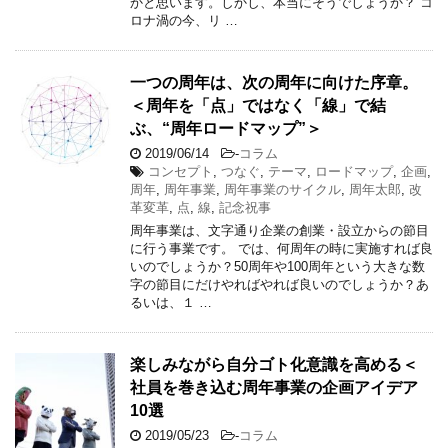
かと思います。しかし、本当にそうでしょうか？ コ
ロナ渦の今、リ …
一つの周年は、次の周年に向けた序章。
＜周年を「点」ではなく「線」で結
ぶ、“周年ロードマップ”＞
2019/06/14
-
コラム
コンセプト
,
つなぐ
,
テーマ
,
ロードマップ
,
企画
,
周年
,
周年事業
,
周年事業のサイクル
,
周年太郎
,
改
革変革
,
点
,
線
,
記念祝事
周年事業は、文字通り企業の創業・設立からの節目
に行う事業です。 では、何周年の時に実施すれば良
いのでしょうか？50周年や100周年という大きな数
字の節目にだけやればやれば良いのでしょうか？あ
るいは、１ …
楽しみながら自分ゴト化意識を高める＜
社員を巻き込む周年事業の企画アイデア
10選
2019/05/23
-
コラム