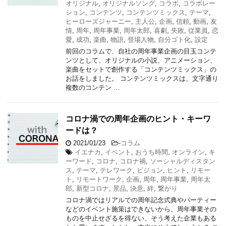
オリジナル
,
オリジナルソング
,
コラボ
,
コラボレー
ション
,
コンテンツ
,
コンテンツミックス
,
テーマ
,
ヒーローズジャーニー
,
主人公
,
企画
,
信頼
,
動画
,
友
情
,
周年
,
周年事業
,
周年太郎
,
喜劇
,
失敗
,
従業員
,
恋
愛
,
成功
,
楽曲
,
物語
,
登場人物
,
自分ゴト化
,
設定
前回のコラムで、自社の周年事業企画の目玉コンテ
ンツとして、オリジナルの小説、アニメーション、
楽曲をセットで創作する「コンテンツミックス」の
お話をしました。 コンテンツミックスは、文字通り
複数のコンテン …
コロナ渦での周年企画のヒント・キーワ
ードは？
2021/01/23
-
コラム
イエナカ
,
イベント
,
おうち時間
,
オンライン
,
キ
ーワード
,
コロナ
,
コロナ禍
,
ソーシャルディスタン
ス
,
テーマ
,
テレワーク
,
ビジョン
,
ヒント
,
リモー
ト
,
リモートワーク
,
企画
,
周年
,
周年事業
,
周年太
郎
,
新型コロナ
,
景品
,
決意
,
絆
,
繋がり
コロナ渦ではリアルでの周年記念式典やパーティー
などのイベント施策はできないから、周年事業その
ものを中止せざるを得ない、そう考えた企業もある