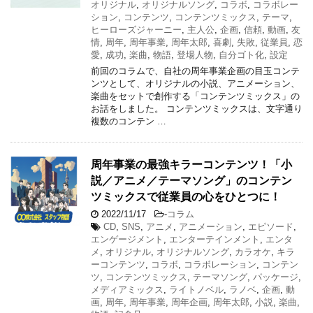
オリジナル
,
オリジナルソング
,
コラボ
,
コラボレー
ション
,
コンテンツ
,
コンテンツミックス
,
テーマ
,
ヒーローズジャーニー
,
主人公
,
企画
,
信頼
,
動画
,
友
情
,
周年
,
周年事業
,
周年太郎
,
喜劇
,
失敗
,
従業員
,
恋
愛
,
成功
,
楽曲
,
物語
,
登場人物
,
自分ゴト化
,
設定
前回のコラムで、自社の周年事業企画の目玉コンテ
ンツとして、オリジナルの小説、アニメーション、
楽曲をセットで創作する「コンテンツミックス」の
お話をしました。 コンテンツミックスは、文字通り
複数のコンテン …
周年事業の最強キラーコンテンツ！「小
説／アニメ／テーマソング」のコンテン
ツミックスで従業員の心をひとつに！
2022/11/17
-
コラム
CD
,
SNS
,
アニメ
,
アニメーション
,
エピソード
,
エンゲージメント
,
エンターテインメント
,
エンタ
メ
,
オリジナル
,
オリジナルソング
,
カラオケ
,
キラ
ーコンテンツ
,
コラボ
,
コラボレーション
,
コンテン
ツ
,
コンテンツミックス
,
テーマソング
,
パッケージ
,
メディアミックス
,
ライトノベル
,
ラノベ
,
企画
,
動
画
,
周年
,
周年事業
,
周年企画
,
周年太郎
,
小説
,
楽曲
,