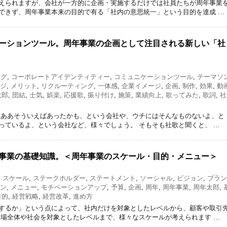
えられますが、会社が一方的に企画・実施するだけでは社員たちが周年事業
できず、周年事業本来の目的で有る「社内の意思統一」という目的を達成 …
ーションツール。周年事業の企画として注目される新しい「社
ング
,
コーポレートアイデンティティー
,
コミュニケーションツール
,
テーマソ
ジ
,
メリット
,
リクルーティング
,
一体感
,
企業イメージ
,
企画
,
制作
,
効果
,
動
太郎
,
団結
,
士気
,
娯楽
,
応援歌
,
振り付け
,
施策
,
業績向上
,
歌ってみた
,
歌詞
,
社
 ああそういえばあったかも、という会社や、ウチにはそんなものないよ、と
っているよ、という会社など、様々でしょう。 そもそも社歌と聞くと、 …
事業の基礎知識。＜周年事業のスケール・目的・メニュー＞
,
スケール
,
ステークホルダー
,
ステートメント
,
ソーシャル
,
ビジョン
,
ブラン
ン
,
メニュー
,
モチベーションアップ
,
予算
,
企画
,
周年
,
周年事業
,
周年太郎
,
目的
,
経営戦略
,
経営改革
,
進め方
するか」という点によって、社内だけを対象としたレベルから、顧客や取引
市場全体や社会を対象としたレベルまで、様々なスケールが考えられます …