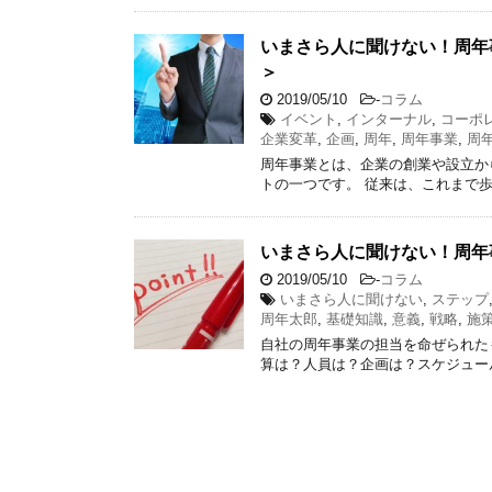
いまさら人に聞けない！周年
＞
2019/05/10
-
コラム
イベント
,
インターナル
,
コーポ
企業変革
,
企画
,
周年
,
周年事業
,
周
周年事業とは、企業の創業や設立から起
トの一つです。 従来は、これまで
いまさら人に聞けない！周年
2019/05/10
-
コラム
いまさら人に聞けない
,
ステップ
周年太郎
,
基礎知識
,
意義
,
戦略
,
施
自社の周年事業の担当を命ぜられた
算は？人員は？企画は？スケジュー