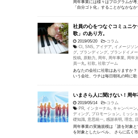
周年事業には様々はプログラムが考
「自分ゴト化」することがなかなか
社員の心をつなぐコミュニケ
歌」のあり方。
2019/05/20
-
コラム
CI
,
SNS
,
アイデア
,
イメージソ
グ
,
ブランディング
,
ブランドイメー
投稿
,
原動力
,
周年
,
周年事業
,
周年
員一丸
,
社歌
,
社歌ブーム
あなたの会社に社歌はありますか？
いう会社、ウチは毎日朝礼の時に歌
いまさら人に聞けない！周年
2019/05/14
-
コラム
PR
,
インターナル
,
キャンペーン
ディング
,
プロモーション
,
ミッショ
礎知識
,
意思統一
,
感謝表明
,
理念
,
周年事業の実施規模は「誰を対象と
を対象としたレベル、 さらに広く