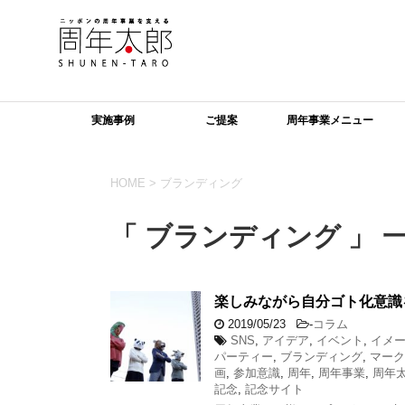
実施事例
ご提案
周年事業メニュー
HOME
>
ブランディング
「 ブランディング 」 
楽しみながら自分ゴト化意識
2019/05/23
-
コラム
SNS
,
アイデア
,
イベント
,
イメ
パーティー
,
ブランディング
,
マーク
画
,
参加意識
,
周年
,
周年事業
,
周年
記念
,
記念サイト