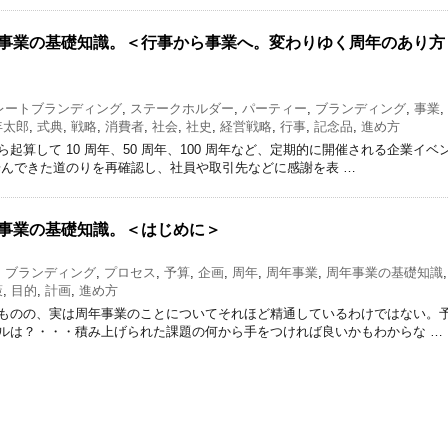
事業の基礎知識。＜行事から事業へ。変わりゆく周年のあり方
レートブランディング
,
ステークホルダー
,
パーティー
,
ブランディング
,
事業
,
年太郎
,
式典
,
戦略
,
消費者
,
社会
,
社史
,
経営戦略
,
行事
,
記念品
,
進め方
算して 10 周年、50 周年、100 周年など、定期的に開催される企業イベ
歩んできた道のりを再確認し、社員や取引先などに感謝を表 …
事業の基礎知識。＜はじめに＞
,
ブランディング
,
プロセス
,
予算
,
企画
,
周年
,
周年事業
,
周年事業の基礎知識
,
策
,
目的
,
計画
,
進め方
ものの、実は周年事業のことについてそれほど精通しているわけではない。
ルは？・・・積み上げられた課題の何から手をつければ良いかもわからな …