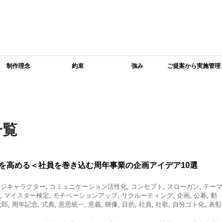
制作理念
約束
強み
ご提案から実施管理
で
一覧
を高める＜社員を巻き込む周年事業の企画アイデア10選
ージキャラクター
,
コミュニケーション活性化
,
コンセプト
,
スローガン
,
テー
,
マイスター検定
,
モチベーションアップ
,
リクルーティング
,
企画
,
公募
,
動
太郎
,
周年記念
,
式典
,
意思統一
,
意義
,
映像
,
目的
,
社員
,
社歌
,
自分ゴト化
,
表彰