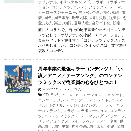
オリジナル
,
オリジナルソング
,
コラボ
,
コラボレー
ション
,
コンテンツ
,
コンテンツミックス
,
テーマ
,
ヒーローズジャーニー
,
主人公
,
企画
,
信頼
,
動画
,
友
情
,
周年
,
周年事業
,
周年太郎
,
喜劇
,
失敗
,
従業員
,
恋
愛
,
成功
,
楽曲
,
物語
,
登場人物
,
自分ゴト化
,
設定
前回のコラムで、自社の周年事業企画の目玉コンテ
ンツとして、オリジナルの小説、アニメーション、
楽曲をセットで創作する「コンテンツミックス」の
お話をしました。 コンテンツミックスは、文字通り
複数のコンテン …
周年事業の最強キラーコンテンツ！「小
説／アニメ／テーマソング」のコンテン
ツミックスで従業員の心をひとつに！
2022/11/17
-
コラム
CD
,
SNS
,
アニメ
,
アニメーション
,
エピソード
,
エンゲージメント
,
エンターテインメント
,
エンタ
メ
,
オリジナル
,
オリジナルソング
,
カラオケ
,
キラ
ーコンテンツ
,
コラボ
,
コラボレーション
,
コンテン
ツ
,
コンテンツミックス
,
テーマソング
,
パッケージ
,
メディアミックス
,
ライトノベル
,
ラノベ
,
企画
,
動
画
,
周年
,
周年事業
,
周年企画
,
周年太郎
,
小説
,
楽曲
,