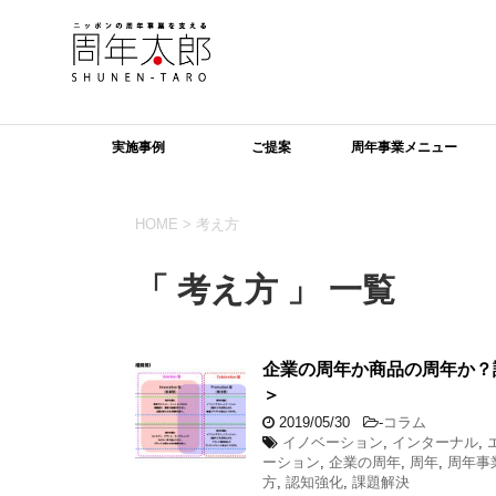
実施事例
ご提案
周年事業メニュー
HOME
>
考え方
「 考え方 」 一覧
企業の周年か商品の周年か？
＞
2019/05/30
-
コラム
イノベーション
,
インターナル
,
ーション
,
企業の周年
,
周年
,
周年事
方
,
認知強化
,
課題解決