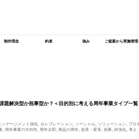
制作理念
約束
強み
ご提案から実施管理
で
課題解決型か祝事型か？＜目的別に考える周年事業タイプ一覧
エンゲージメント強化
,
セレブレーション
,
ソーシャル
,
ソリューション
,
プロ
業
,
周年事業の方向性
,
周年太郎
,
商品の周年
,
改革・変革
,
祝事
,
絆強化
,
考え