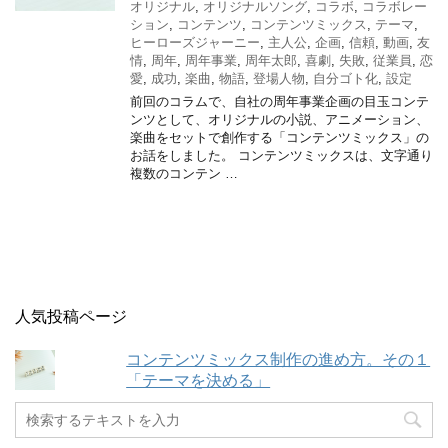
オリジナル
,
オリジナルソング
,
コラボ
,
コラボレー
ション
,
コンテンツ
,
コンテンツミックス
,
テーマ
,
ヒーローズジャーニー
,
主人公
,
企画
,
信頼
,
動画
,
友
情
,
周年
,
周年事業
,
周年太郎
,
喜劇
,
失敗
,
従業員
,
恋
愛
,
成功
,
楽曲
,
物語
,
登場人物
,
自分ゴト化
,
設定
前回のコラムで、自社の周年事業企画の目玉コンテ
ンツとして、オリジナルの小説、アニメーション、
楽曲をセットで創作する「コンテンツミックス」の
お話をしました。 コンテンツミックスは、文字通り
複数のコンテン …
人気投稿ページ
コンテンツミックス制作の進め方。その１
「テーマを決める」