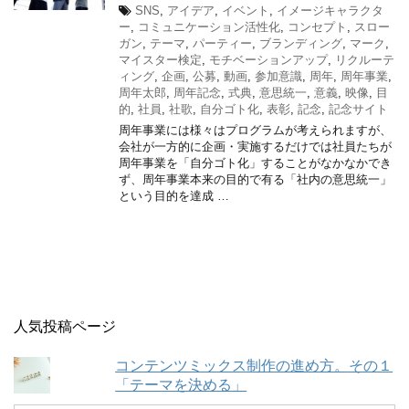
SNS
,
アイデア
,
イベント
,
イメージキャラクタ
ー
,
コミュニケーション活性化
,
コンセプト
,
スロー
ガン
,
テーマ
,
パーティー
,
ブランディング
,
マーク
,
マイスター検定
,
モチベーションアップ
,
リクルーテ
ィング
,
企画
,
公募
,
動画
,
参加意識
,
周年
,
周年事業
,
周年太郎
,
周年記念
,
式典
,
意思統一
,
意義
,
映像
,
目
的
,
社員
,
社歌
,
自分ゴト化
,
表彰
,
記念
,
記念サイト
周年事業には様々はプログラムが考えられますが、
会社が一方的に企画・実施するだけでは社員たちが
周年事業を「自分ゴト化」することがなかなかでき
ず、周年事業本来の目的で有る「社内の意思統一」
という目的を達成 …
人気投稿ページ
コンテンツミックス制作の進め方。その１
「テーマを決める」